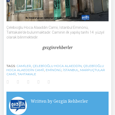
Çelebioğlu Hoca Alaaddin Camii, İstanbul Eminönü,
Tahtakale’de bulunmaktadır. Caminin ilk yapılış tarihi 14. yüzyıl
olarak bilinmektedir.
gezginrehberler
TAGS:
CAMILER
,
ÇELEBIOĞLU HOCA ALAEDDIN
,
ÇELEBIOĞLU
HOCA ALAEDDIN CAMII
,
EMINÖNÜ
,
İSTANBUL
,
MARPUÇTULAR
CAMII
,
TAHTAKALE
Facebook
Twitter
Google+
LinkedIn
Pinterest
Written by
Gezgin Rehberler