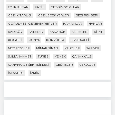
EYÜPSULTAN
FATIH
GEZGIN SORULAR
GEZI KITAPLIĞI
GEZILECEK YERLER
GEZI REHBERI
GÖRÜLMESI GEREKEN YERLER
HAMAMLAR
HANLAR
KADIKÖY
KALELER
KARABÜK
KILISELER
KITAP
KOCAELI
KONYA
KÖPRÜLER
KIRKLARELI
MEDRESELER
MIMAR SINAN
MÜZELER
SARIYER
SULTANAHMET
TÜRBE
YEMEK
ÇANAKKALE
ÇANAKKALE ŞEHITLIKLERI
ÇEŞMELER
ÜSKÜDAR
İSTANBUL
İZMIR