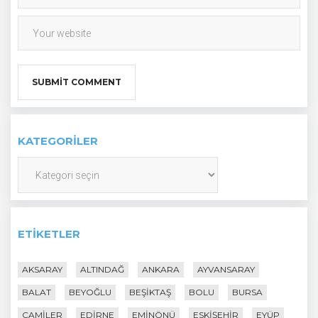
KATEGORILER
Kategoriler
ETIKETLER
AKSARAY
ALTINDAĞ
ANKARA
AYVANSARAY
BALAT
BEYOĞLU
BEŞIKTAŞ
BOLU
BURSA
CAMILER
EDIRNE
EMINÖNÜ
ESKIŞEHIR
EYÜP