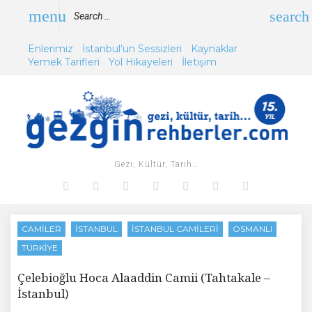
Skip
Search
menu
search
to
for:
content
Enlerimiz
İstanbul’un Sessizleri
Kaynaklar
Yemek Tarifleri
Yol Hikayeleri
İletişim
Gezi, Kültür, Tarih…
Facebook
Twitter
Instagram
Youtube
Tumblr
Pinterest
Google+
CAMILER
İSTANBUL
İSTANBUL CAMILERI
OSMANLI
TÜRKIYE
Çelebioğlu Hoca Alaaddin Camii (Tahtakale –
İstanbul)