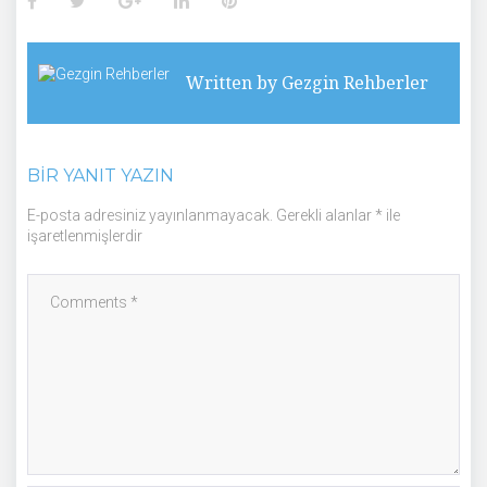
Facebook
Twitter
Google+
LinkedIn
Pinterest
Written by
Gezgin Rehberler
BIR YANIT YAZIN
E-posta adresiniz yayınlanmayacak.
Gerekli alanlar
*
ile
işaretlenmişlerdir