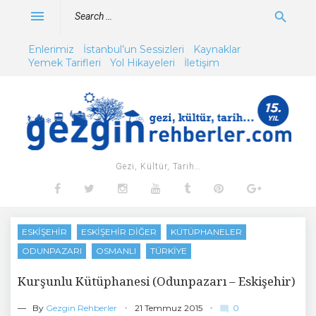
Skip
Search
menu
search
to
for:
content
Enlerimiz
İstanbul’un Sessizleri
Kaynaklar
Yemek Tarifleri
Yol Hikayeleri
İletişim
Gezi, Kültür, Tarih…
Facebook
Twitter
Instagram
Youtube
Tumblr
Pinterest
Google+
ESKIŞEHIR
ESKIŞEHIR DIĞER
KÜTÜPHANELER
ODUNPAZARI
OSMANLI
TÜRKIYE
Kurşunlu Kütüphanesi (Odunpazarı – Eskişehir)
0
— By
Gezgin Rehberler
21 Temmuz 2015
mode_comment