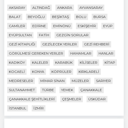
AKSARAY
ALTINDAĞ
ANKARA
AYVANSARAY
BALAT
BEYOĞLU
BEŞIKTAŞ
BOLU
BURSA
CAMILER
EDIRNE
EMINÖNÜ
ESKIŞEHIR
EYÜP
EYÜPSULTAN
FATIH
GEZGIN SORULAR
GEZI KITAPLIĞI
GEZILECEK YERLER
GEZI REHBERI
GÖRÜLMESI GEREKEN YERLER
HAMAMLAR
HANLAR
KADIKÖY
KALELER
KARABÜK
KILISELER
KITAP
KOCAELI
KONYA
KÖPRÜLER
KIRKLARELI
MEDRESELER
MIMAR SINAN
MÜZELER
SARIYER
SULTANAHMET
TÜRBE
YEMEK
ÇANAKKALE
ÇANAKKALE ŞEHITLIKLERI
ÇEŞMELER
ÜSKÜDAR
İSTANBUL
İZMIR