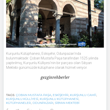
Kurşunlu Kütüphanesi, Eskişehir, Odunpazarı’nda
bulunmaktadır. Çoban Mustafa Paşa tarafından 1525 yılında
yaptırılmış, Kurşunlu Külliyesi’nin bir parçası olan Sıbyan
Mektebi günümüzde kütüphane olarak hizmet veriyor.
gezginrehberler
TAGS:
ÇOBAN MUSTAFA PAŞA
,
ESKIŞEHIR
,
KURŞUNLU CAMII
,
KURŞUNLU KÜLLIYESI
,
KURŞUNLU KÜTÜPHANESI
,
KÜTÜPHANELER
,
ODUNPAZARI
,
SIBYAN MEKTEBI