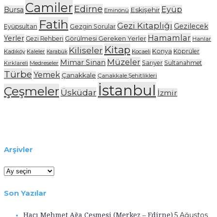
Camiler
Edirne
Eyüp
Bursa
Eskişehir
Eminönü
Fatih
Gezi Kitaplığı
Gezilecek
Eyüpsultan
Gezgin Sorular
Hamamlar
Yerler
Gezi Rehberi
Görülmesi Gereken Yerler
Hanlar
Kitap
Kiliseler
Konya
Köprüler
Kadıköy
Kaleler
Kocaeli
Karabük
Müzeler
Mimar Sinan
Sarıyer
Sultanahmet
Kırklareli
Medreseler
Türbe
Yemek
Çanakkale
Çanakkale Şehitlikleri
İstanbul
Çeşmeler
Üsküdar
İzmir
Arşivler
Arşivler
Son Yazılar
Hacı Mehmet Ağa Çeşmesi (Merkez – Edirne)
5 Ağustos