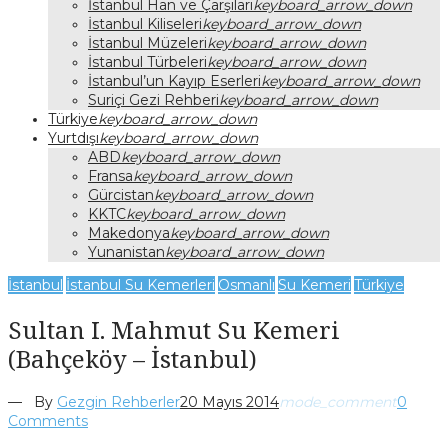
İstanbul Han ve Çarşıları
keyboard_arrow_down
İstanbul Kiliseleri
keyboard_arrow_down
İstanbul Müzeleri
keyboard_arrow_down
İstanbul Türbeleri
keyboard_arrow_down
İstanbul’un Kayıp Eserleri
keyboard_arrow_down
Suriçi Gezi Rehberi
keyboard_arrow_down
Türkiye
keyboard_arrow_down
Yurtdışı
keyboard_arrow_down
ABD
keyboard_arrow_down
Fransa
keyboard_arrow_down
Gürcistan
keyboard_arrow_down
KKTC
keyboard_arrow_down
Makedonya
keyboard_arrow_down
Yunanistan
keyboard_arrow_down
İstanbul
İstanbul Su Kemerleri
Osmanlı
Su Kemeri
Türkiye
Sultan I. Mahmut Su Kemeri
(Bahçeköy – İstanbul)
— By
Gezgin Rehberler
20 Mayıs 2014
mode_comment
0
Comments