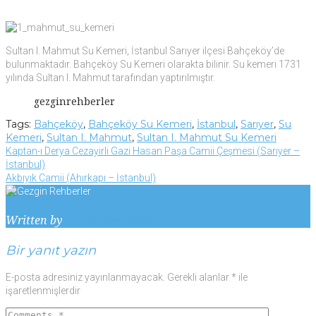
Sultan I. Mahmut Su Kemeri, İstanbul Sarıyer ilçesi Bahçeköy’de
bulunmaktadır. Bahçeköy Su Kemeri olarakta bilinir. Su kemeri 1731
yılında Sultan I. Mahmut tarafından yaptırılmıştır.
gezginrehberler
Tags:
Bahçeköy
,
Bahçeköy Su Kemeri
,
İstanbul
,
Sarıyer
,
Su
Kemeri
,
Sultan I. Mahmut
,
Sultan I. Mahmut Su Kemeri
Yazı
Facebook
Twitter
Google+
LinkedIn
Pinterest
Kaptan-ı Derya Cezayirli Gazi Hasan Paşa Camii Çeşmesi (Sarıyer –
İstanbul)
gezinmesi
Akbıyık Camii (Ahırkapı – İstanbul)
Written by
Gezgin Rehberler
Bir yanıt yazın
E-posta adresiniz yayınlanmayacak.
Gerekli alanlar
*
ile
işaretlenmişlerdir