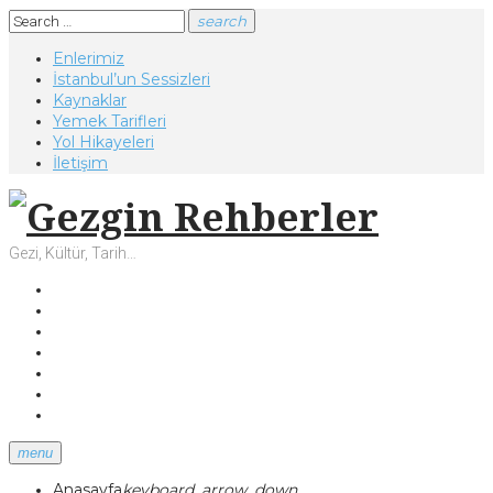
Skip
Search
search
to
for:
Enlerimiz
content
İstanbul’un Sessizleri
Kaynaklar
Yemek Tarifleri
Yol Hikayeleri
İletişim
Gezi, Kültür, Tarih…
Facebook
Twitter
Instagram
Youtube
Tumblr
Pinterest
Google+
menu
Anasayfa
keyboard_arrow_down