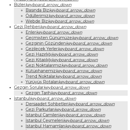
Bizler
keyboard_arrow_down
Basında Biz
keyboard_arrow_down
Ödüllerimiz
keyboard_arrow_down
Webde Biz
keyboard_arrow_down
Gezi Rehberi
keyboard_arrow_down
Enler
keyboard_arrow_down
Geçmişten Günümüze
keyboard_arrow_down
Gezginin Gözünden
keyboard_arrow_down
Gezilecek Yerler
keyboard_arrow_down
Gezi Hazırlığı
keyboard_arrow_down
Gezi Kitaplığı
keyboard_arrow_down
Gezi Noktalarımız
keyboard_arrow_down
Kütüphanemiz
keyboard_arrow_down
Trend Noktalar
keyboard_arrow_down
Yürüyüş Rotaları
keyboard_arrow_down
Gezgin Sorular
keyboard_arrow_down
Gezgin Tarih
keyboard_arrow_down
İstanbul
keyboard_arrow_down
Dersaadet Sohbetleri
keyboard_arrow_down
Gezi Parkurları
keyboard_arrow_down
İstanbul Camileri
keyboard_arrow_down
İstanbul Çeşmeleri
keyboard_arrow_down
İstanbul Hamamları
keyboard_arrow_down