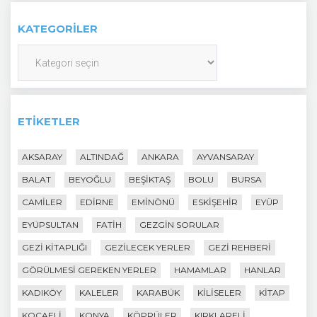
KATEGORILER
Kategoriler
ETIKETLER
AKSARAY
ALTINDAĞ
ANKARA
AYVANSARAY
BALAT
BEYOĞLU
BEŞIKTAŞ
BOLU
BURSA
CAMILER
EDIRNE
EMINÖNÜ
ESKIŞEHIR
EYÜP
EYÜPSULTAN
FATIH
GEZGIN SORULAR
GEZI KITAPLIĞI
GEZILECEK YERLER
GEZI REHBERI
GÖRÜLMESI GEREKEN YERLER
HAMAMLAR
HANLAR
KADIKÖY
KALELER
KARABÜK
KILISELER
KITAP
KOCAELI
KONYA
KÖPRÜLER
KIRKLARELI