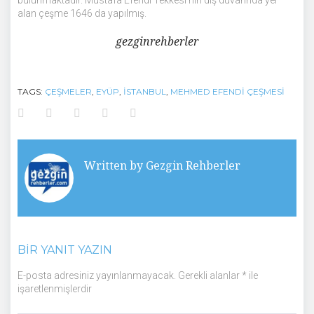
alan çeşme 1646 da yapılmış.
gezginrehberler
TAGS:
ÇEŞMELER
,
EYÜP
,
İSTANBUL
,
MEHMED EFENDI ÇEŞMESI
Facebook
Twitter
Google+
LinkedIn
Pinterest
Written by
Gezgin Rehberler
BIR YANIT YAZIN
E-posta adresiniz yayınlanmayacak.
Gerekli alanlar
*
ile
işaretlenmişlerdir