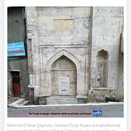
C
o
m
m
e
n
ts
Mehmed Efendi Çeşmesi, İstanbul Eyüp Nişanca mahallesinde
bulunmaktadır. Mustafa Efendi Tekkesi’nin dış duvarında yer