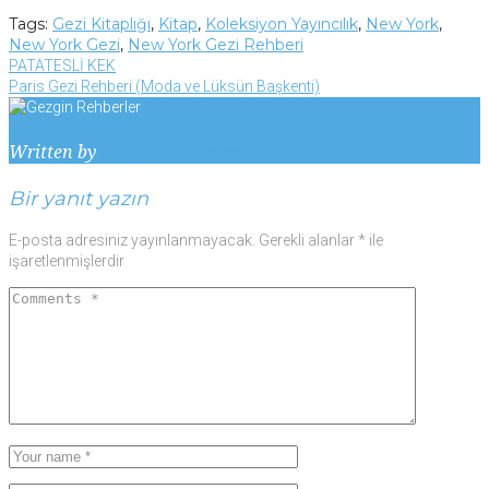
Tags:
Gezi Kitaplığı
,
Kitap
,
Koleksiyon Yayıncılık
,
New York
,
New York Gezi
,
New York Gezi Rehberi
Yazı
Facebook
Twitter
Google+
LinkedIn
Pinterest
PATATESLİ KEK
Paris Gezi Rehberi (Moda ve Lüksün Başkenti)
gezinmesi
Written by
Gezgin Rehberler
Bir yanıt yazın
E-posta adresiniz yayınlanmayacak.
Gerekli alanlar
*
ile
işaretlenmişlerdir