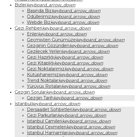
Bizler
keyboard_arrow_down
Basında Biz
keyboard_arrow_down
Ödüllerimiz
keyboard_arrow_down
Webde Biz
keyboard_arrow_down
Gezi Rehberi
keyboard_arrow_down
Enler
keyboard_arrow_down
Geçmişten Günümüze
keyboard_arrow_down
Gezginin Gözünden
keyboard_arrow_down
Gezilecek Yerler
keyboard_arrow_down
Gezi Hazırlığı
keyboard_arrow_down
Gezi Kitaplığı
keyboard_arrow_down
Gezi Noktalarımız
keyboard_arrow_down
Kütüphanemiz
keyboard_arrow_down
Trend Noktalar
keyboard_arrow_down
Yürüyüş Rotaları
keyboard_arrow_down
Gezgin Sorular
keyboard_arrow_down
Gezgin Tarih
keyboard_arrow_down
İstanbul
keyboard_arrow_down
Dersaadet Sohbetleri
keyboard_arrow_down
Gezi Parkurları
keyboard_arrow_down
İstanbul Camileri
keyboard_arrow_down
İstanbul Çeşmeleri
keyboard_arrow_down
İstanbul Hamamları
keyboard_arrow_down