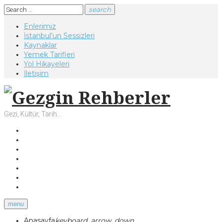
Skip
Search
search
to
for:
Enlerimiz
content
İstanbul’un Sessizleri
Kaynaklar
Yemek Tarifleri
Yol Hikayeleri
İletişim
Gezi, Kültür, Tarih…
Facebook
Twitter
Instagram
Youtube
Tumblr
Pinterest
Google+
menu
Anasayfa
keyboard_arrow_down