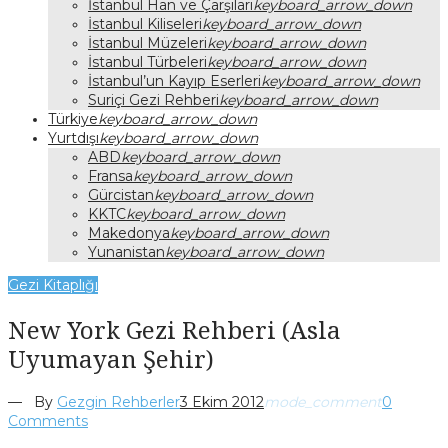
İstanbul Han ve Çarşıları
keyboard_arrow_down
İstanbul Kiliseleri
keyboard_arrow_down
İstanbul Müzeleri
keyboard_arrow_down
İstanbul Türbeleri
keyboard_arrow_down
İstanbul’un Kayıp Eserleri
keyboard_arrow_down
Suriçi Gezi Rehberi
keyboard_arrow_down
Türkiye
keyboard_arrow_down
Yurtdışı
keyboard_arrow_down
ABD
keyboard_arrow_down
Fransa
keyboard_arrow_down
Gürcistan
keyboard_arrow_down
KKTC
keyboard_arrow_down
Makedonya
keyboard_arrow_down
Yunanistan
keyboard_arrow_down
Gezi Kitaplığı
New York Gezi Rehberi (Asla
Uyumayan Şehir)
— By
Gezgin Rehberler
3 Ekim 2012
mode_comment
0
Comments