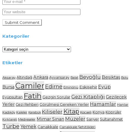
Kategoriler
Kategoriler
Etiketler
Beyoğlu
Ankara
Beşiktaş
Altındağ
Ayvansaray
Aksaray
Balat
Bolu
Camiler
Edirne
Eyüp
Bursa
Eskişehir
Eminönü
Fatih
Gezi Kitaplığı
Gezilecek
Eyüpsultan
Gezgin Sorular
Hamamlar
Yerler
Gezi Rehberi
Görülmesi Gereken Yerler
Hanlar
Kitap
Kiliseler
Konya
Köprüler
Kadıköy
Kaleler
Kocaeli
Karabük
Müzeler
Mimar Sinan
Sarıyer
Sultanahmet
Kırklareli
Medreseler
Türbe
Yemek
Çanakkale
Çanakkale Şehitlikleri