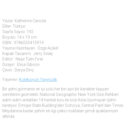
Yazar: Katherine Cancila
Diller: Türkçe
Sayfa Sayısı: 192
Boyutu: 14 x 19 cm.
ISBN : 9786055415914
Yayına Hazırlayan : Özge Açıkel
Kapak Tasarımı : Jerry Sealy
Editör : Neşe Tülin Fırat
Dizayn : Elisa Gibson
Çeviri : Derya Dinç
Yayınevi:
Koleksiyon Yayıncılık
Bir şehri görmenin en iyi yolu her biri ayrı bir karakter taşıyan
semtlerini gezmektir. National Geographic New York Gezi Rehberi
adım adım anlatılan 14 haritalı turu ile size Asla Uyumayan Şehri
tanıtıyor. Emripe State Building’den Soho’ya, Central Park’dan Times
Meydanına kadar şehrin en ilgi çekici noktaları şimdi ayaklarınızın
altında.