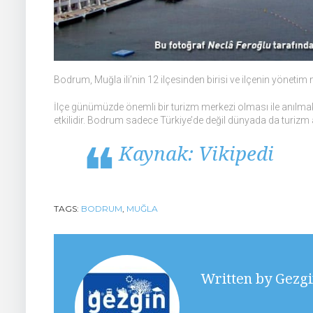
Bodrum, Muğla ili’nin 12 ilçesinden birisi ve ilçenin yönetim 
İlçe günümüzde önemli bir turizm merkezi olması ile anılmak
etkilidir. Bodrum sadece Türkiye’de değil dünyada da turizm aç
Kaynak: Vikipedi
TAGS:
BODRUM
,
MUĞLA
Written by
Gezgi