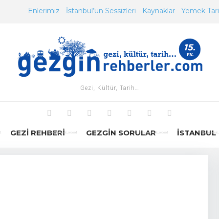
Enlerimiz
İstanbul’un Sessizleri
Kaynaklar
Yemek Tarif
Gezi, Kültür, Tarih…
Facebook
Twitter
Instagram
Youtube
Tumblr
Pinterest
Google+
GEZI REHBERI
GEZGIN SORULAR
İSTANBUL