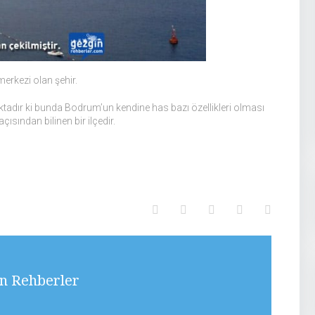
merkezi olan şehir.
tadır ki bunda Bodrum’un kendine has bazı özellikleri olması
ısından bilinen bir ilçedir.
Facebook
Twitter
Google+
LinkedIn
Pinterest
n Rehberler