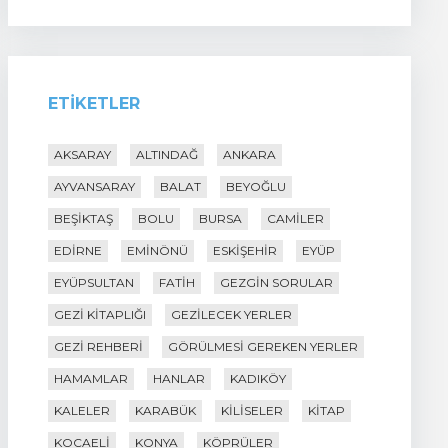
ETIKETLER
AKSARAY
ALTINDAĞ
ANKARA
AYVANSARAY
BALAT
BEYOĞLU
BEŞIKTAŞ
BOLU
BURSA
CAMILER
EDIRNE
EMINÖNÜ
ESKIŞEHIR
EYÜP
EYÜPSULTAN
FATIH
GEZGIN SORULAR
GEZI KITAPLIĞI
GEZILECEK YERLER
GEZI REHBERI
GÖRÜLMESI GEREKEN YERLER
HAMAMLAR
HANLAR
KADIKÖY
KALELER
KARABÜK
KILISELER
KITAP
KOCAELI
KONYA
KÖPRÜLER