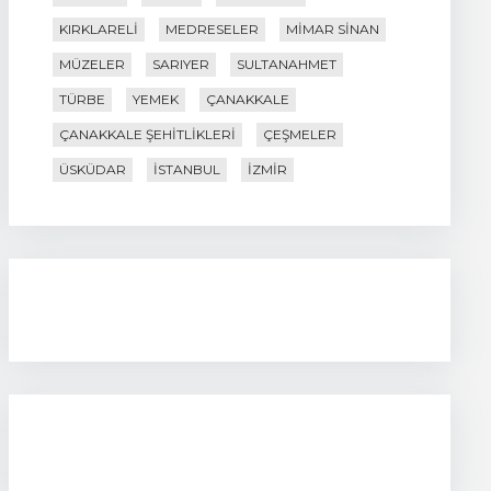
KIRKLARELI
MEDRESELER
MIMAR SINAN
MÜZELER
SARIYER
SULTANAHMET
TÜRBE
YEMEK
ÇANAKKALE
ÇANAKKALE ŞEHITLIKLERI
ÇEŞMELER
ÜSKÜDAR
İSTANBUL
İZMIR