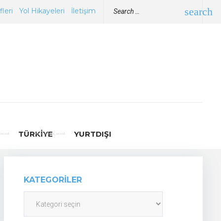
Searc
search
leri
Yol Hikayeleri
İletişim
for:
TÜRKIYE
YURTDIŞI
KATEGORILER
Kategoriler