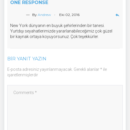
ONE RESPONSE
— By
Andrew
Eki 02, 2016
reply
New York dünyanın en buyuk şehirlerinden bir tanesi.
Yurtdışı seyahatlerimizde yararlanabileceğimiz çok güzel
bir kaynak ortaya koyuyorsunuz. Çok teşekkürler.
BIR YANIT YAZIN
E-posta adresiniz yayınlanmayacak.
Gerekli alanlar
*
ile
işaretlenmişlerdir