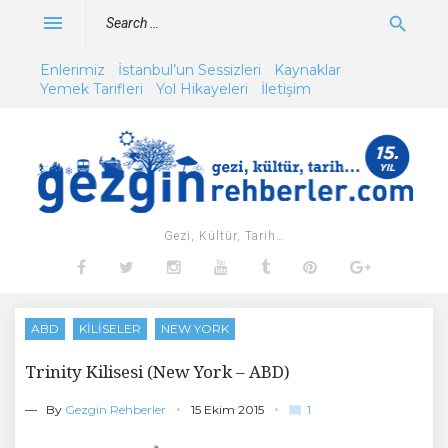
Skip
Search
menu
search
to
for:
content
Enlerimiz
İstanbul’un Sessizleri
Kaynaklar
Yemek Tarifleri
Yol Hikayeleri
İletişim
Gezi, Kültür, Tarih…
Facebook
Twitter
Instagram
Youtube
Tumblr
Pinterest
Google+
ABD
KILISELER
NEW YORK
Trinity Kilisesi (New York – ABD)
1
— By
Gezgin Rehberler
15 Ekim 2015
mode_comment
C
o