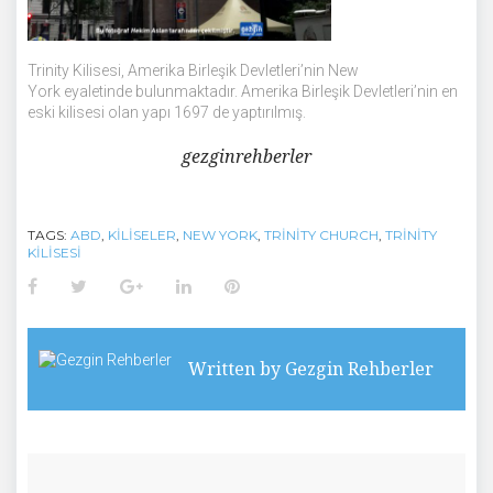
Trinity Kilisesi, Amerika Birleşik Devletleri’nin New
York eyaletinde bulunmaktadır. Amerika Birleşik Devletleri’nin en
eski kilisesi olan yapı 1697 de yaptırılmış.
gezginrehberler
TAGS:
ABD
,
KILISELER
,
NEW YORK
,
TRINITY CHURCH
,
TRINITY
KILISESI
Facebook
Twitter
Google+
LinkedIn
Pinterest
Written by
Gezgin Rehberler