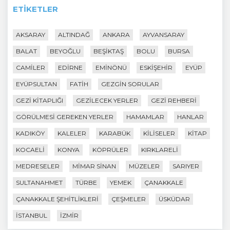
ETIKETLER
AKSARAY
ALTINDAĞ
ANKARA
AYVANSARAY
BALAT
BEYOĞLU
BEŞIKTAŞ
BOLU
BURSA
CAMILER
EDIRNE
EMINÖNÜ
ESKIŞEHIR
EYÜP
EYÜPSULTAN
FATIH
GEZGIN SORULAR
GEZI KITAPLIĞI
GEZILECEK YERLER
GEZI REHBERI
GÖRÜLMESI GEREKEN YERLER
HAMAMLAR
HANLAR
KADIKÖY
KALELER
KARABÜK
KILISELER
KITAP
KOCAELI
KONYA
KÖPRÜLER
KIRKLARELI
MEDRESELER
MIMAR SINAN
MÜZELER
SARIYER
SULTANAHMET
TÜRBE
YEMEK
ÇANAKKALE
ÇANAKKALE ŞEHITLIKLERI
ÇEŞMELER
ÜSKÜDAR
İSTANBUL
İZMIR