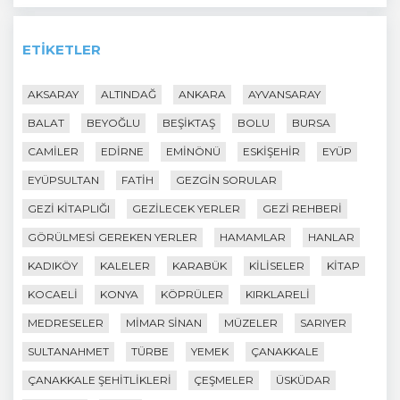
ETIKETLER
AKSARAY
ALTINDAĞ
ANKARA
AYVANSARAY
BALAT
BEYOĞLU
BEŞIKTAŞ
BOLU
BURSA
CAMILER
EDIRNE
EMINÖNÜ
ESKIŞEHIR
EYÜP
EYÜPSULTAN
FATIH
GEZGIN SORULAR
GEZI KITAPLIĞI
GEZILECEK YERLER
GEZI REHBERI
GÖRÜLMESI GEREKEN YERLER
HAMAMLAR
HANLAR
KADIKÖY
KALELER
KARABÜK
KILISELER
KITAP
KOCAELI
KONYA
KÖPRÜLER
KIRKLARELI
MEDRESELER
MIMAR SINAN
MÜZELER
SARIYER
SULTANAHMET
TÜRBE
YEMEK
ÇANAKKALE
ÇANAKKALE ŞEHITLIKLERI
ÇEŞMELER
ÜSKÜDAR