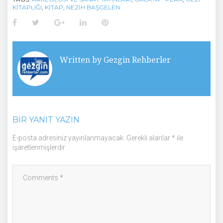
KITAPLIĞI
,
KITAP
,
NEZIH BAŞGELEN
Facebook
Twitter
Google+
LinkedIn
Pinterest
Written by
Gezgin Rehberler
BIR YANIT YAZIN
E-posta adresiniz yayınlanmayacak.
Gerekli alanlar
*
ile
işaretlenmişlerdir