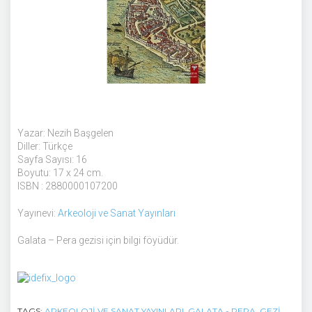
Yazar: Nezih Başgelen
Diller: Türkçe
Sayfa Sayısı: 16
Boyutu: 17 x 24 cm.
ISBN : 2880000107200
Yayınevi:
Arkeoloji ve Sanat Yayınları
Galata – Pera gezisi için bilgi föyüdür.
TAGS:
ARKEOLOJI VE SANAT YAYINLARI
,
GALATA - PERA
,
GEZI