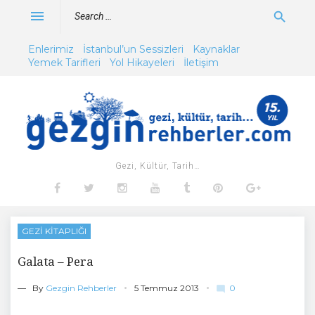
Skip
Search
menu
search
to
for:
content
Enlerimiz
İstanbul’un Sessizleri
Kaynaklar
Yemek Tarifleri
Yol Hikayeleri
İletişim
Gezi, Kültür, Tarih…
Facebook
Twitter
Instagram
Youtube
Tumblr
Pinterest
Google+
GEZI KITAPLIĞI
Galata – Pera
0
— By
Gezgin Rehberler
5 Temmuz 2013
mode_comment
C
o