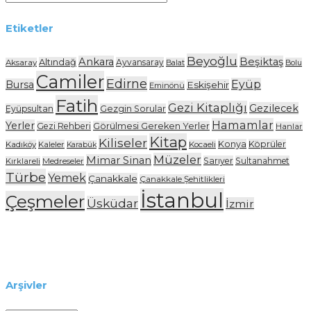
Etiketler
Beyoğlu
Ankara
Beşiktaş
Altındağ
Ayvansaray
Aksaray
Balat
Bolu
Camiler
Edirne
Eyüp
Bursa
Eskişehir
Eminönü
Fatih
Gezi Kitaplığı
Gezilecek
Eyüpsultan
Gezgin Sorular
Hamamlar
Yerler
Gezi Rehberi
Görülmesi Gereken Yerler
Hanlar
Kitap
Kiliseler
Konya
Köprüler
Kadıköy
Kaleler
Kocaeli
Karabük
Müzeler
Mimar Sinan
Sarıyer
Sultanahmet
Kırklareli
Medreseler
Türbe
Yemek
Çanakkale
Çanakkale Şehitlikleri
İstanbul
Çeşmeler
Üsküdar
İzmir
Arşivler