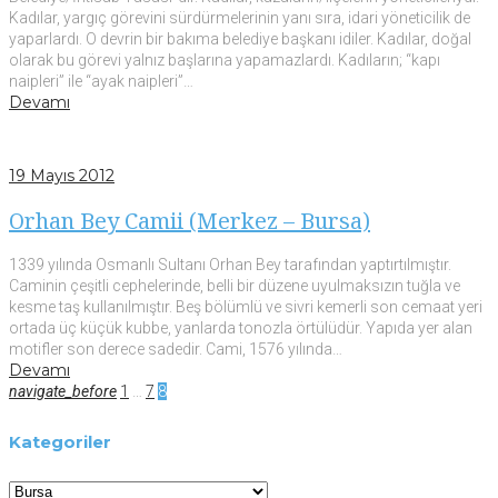
Kadılar, yargıç görevini sürdürmelerinin yanı sıra, idari yöneticilik de
yaparlardı. O devrin bir bakıma belediye başkanı idiler. Kadılar, doğal
olarak bu görevi yalnız başlarına yapamazlardı. Kadıların; “kapı
naipleri” ile “ayak naipleri”…
Devamı
Facebook
Twitter
Google+
LinkedIn
Pinterest
19 Mayıs 2012
Orhan Bey Camii (Merkez – Bursa)
1339 yılında Osmanlı Sultanı Orhan Bey tarafından yaptırtılmıştır.
Caminin çeşitli cephelerinde, belli bir düzene uyulmaksızın tuğla ve
kesme taş kullanılmıştır. Beş bölümlü ve sivri kemerli son cemaat yeri
ortada üç küçük kubbe, yanlarda tonozla örtülüdür. Yapıda yer alan
motifler son derece sadedir. Cami, 1576 yılında…
Devamı
Yazı
Facebook
Twitter
Google+
LinkedIn
Pinterest
navigate_before
1
…
7
8
sayfalaması
Kategoriler
Kategoriler